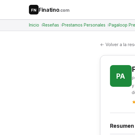
Finatino
.com
FN
Inicio
Reseñas
Prestamos Personales
Pagaloop Pre
← Volver a la re
PA
P
y
d
Resumen 