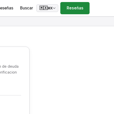
eseñas
Buscar
Reseñas
🇲🇽
MX
on de deuda
erificacion