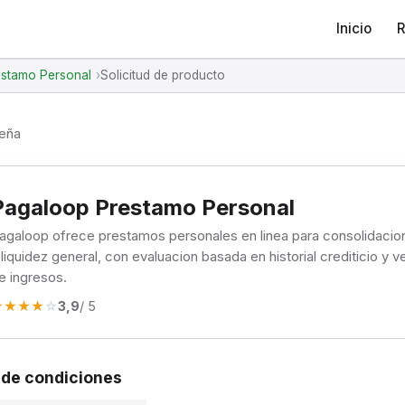
Inicio
R
stamo Personal
Solicitud de producto
seña
Pagaloop Prestamo Personal
agaloop ofrece prestamos personales en linea para consolidaci
 liquidez general, con evaluacion basada en historial crediticio y v
e ingresos.
★
★
★
★
☆
3,9
/ 5
de condiciones