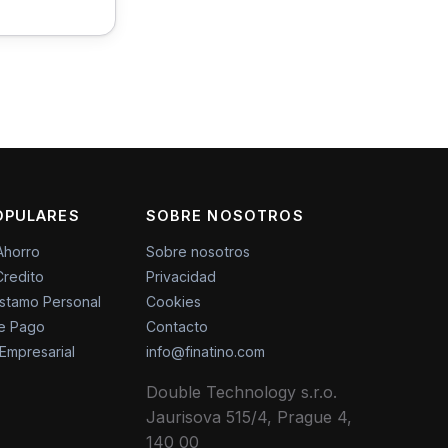
OPULARES
SOBRE NOSOTROS
Ahorro
Sobre nosotros
Credito
Privacidad
stamo Personal
Cookies
de Pago
Contacto
 Empresarial
info@finatino.com
Double Technology s.r.o.
Jaurisova 515/4, Prague 4,
140 00