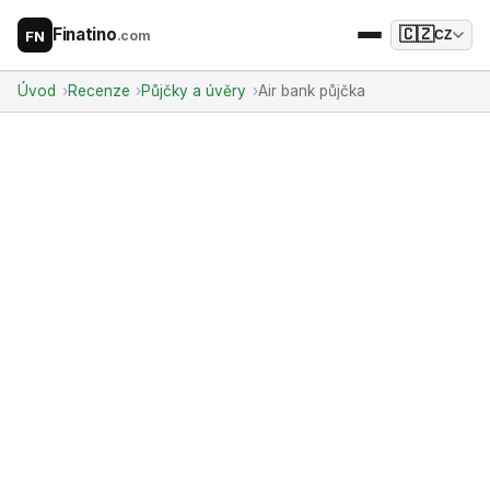
Finatino
🇨🇿
.com
CZ
FN
Úvod
Recenze
Půjčky a úvěry
Air bank půjčka