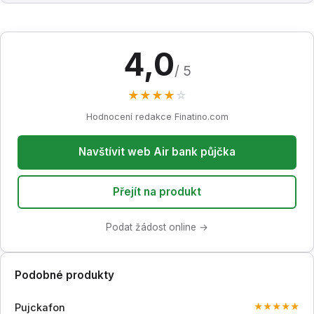
4,0
/ 5
★
★
★
★
☆
Hodnocení redakce Finatino.com
Navštívit web Air bank půjčka
Přejít na produkt
Podat žádost online →
Podobné produkty
Pujckafon
★
★
★
★
★