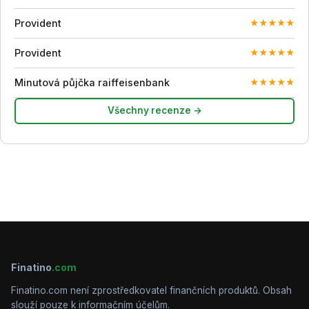
Provident
★
★
★
★
★
Provident
★
★
★
★
★
Minutová půjčka raiffeisenbank
★
★
★
★
★
Všechny recenze →
Finatino
.com
Finatino.com není zprostředkovatel finančních produktů. Obsah
slouží pouze k informačním účelům.