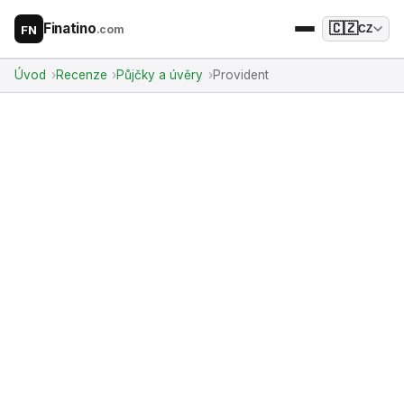
Finatino
🇨🇿
.com
CZ
FN
Úvod
Recenze
Půjčky a úvěry
Provident