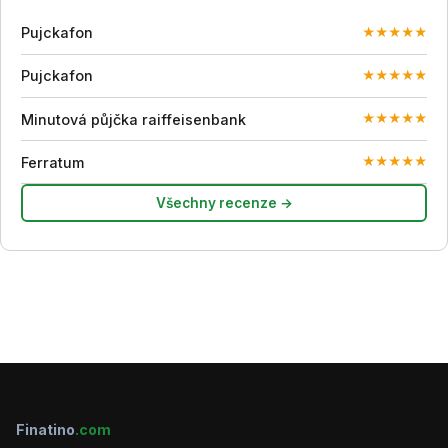
Pujckafon
★
★
★
★
★
Pujckafon
★
★
★
★
★
Minutová půjčka raiffeisenbank
★
★
★
★
★
Ferratum
★
★
★
★
★
Všechny recenze →
Finatino
.com