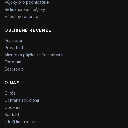
Půjčky pro podnikatele
Refinancování půjčky
Všechny recenze
OBLÍBENÉ RECENZE
Pujckafon
Provident
Minutová půjčka raiffeisenbank
Ferratum
Soscredit
O NÁS
O nás
Ochrana soukromí
Cookies
Kontakt
info@finatino.com