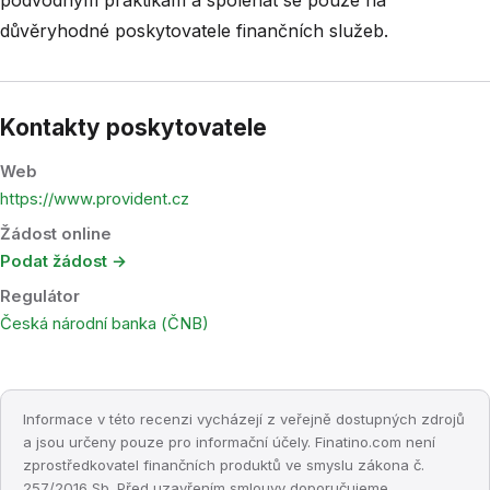
podvodným praktikám a spoléhat se pouze na
důvěryhodné poskytovatele finančních služeb.
Kontakty poskytovatele
Web
https://www.provident.cz
Žádost online
Podat žádost →
Regulátor
Česká národní banka (ČNB)
Informace v této recenzi vycházejí z veřejně dostupných zdrojů
a jsou určeny pouze pro informační účely. Finatino.com není
zprostředkovatel finančních produktů ve smyslu zákona č.
257/2016 Sb. Před uzavřením smlouvy doporučujeme