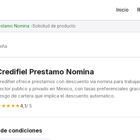
Inicio
R
restamo Nomina
Solicitud de producto
seña
Credifiel Prestamo Nomina
redifiel ofrece prestamos con descuento via nomina para trabaja
ector publico y privado en Mexico, con tasas preferenciales graci
iesgo de cartera que implica el descuento automatico.
★
★
★
★
★
4,1
/ 5
de condiciones