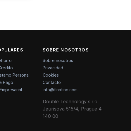
OPULARES
SOBRE NOSOTROS
Ahorro
Sobre nosotros
Credito
Privacidad
stamo Personal
Cookies
de Pago
Contacto
 Empresarial
info@finatino.com
Double Technology s.r.o.
Jaurisova 515/4, Prague 4,
140 00