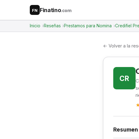
Finatino
.com
FN
Inicio
Reseñas
Prestamos para Nomina
Credifiel P
← Volver a la re
CR
C
s
r
Resumen 