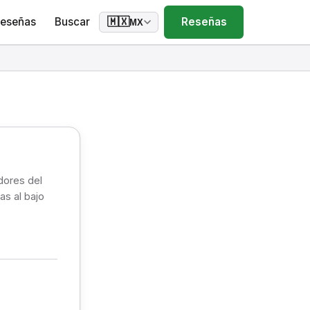
eseñas
Buscar
Reseñas
🇲🇽
MX
dores del
as al bajo