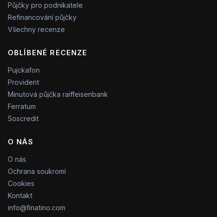
Půjčky pro podnikatele
Refinancování půjčky
Všechny recenze
OBLÍBENÉ RECENZE
Pujckafon
Provident
Minutová půjčka raiffeisenbank
Ferratum
Soscredit
O NÁS
O nás
Ochrana soukromí
Cookies
Kontakt
info@finatino.com