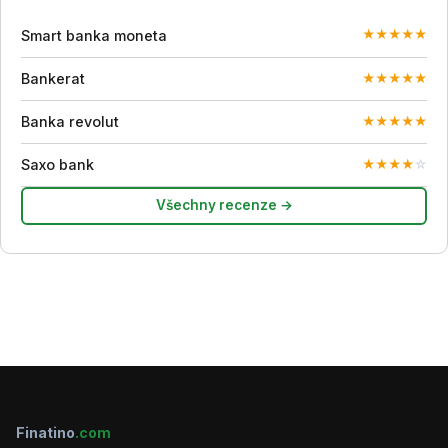
Smart banka moneta
★
★
★
★
★
Bankerat
★
★
★
★
★
Banka revolut
★
★
★
★
★
Saxo bank
★
★
★
★
☆
Všechny recenze →
Finatino
.com