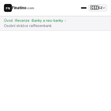
Finatino
🇨🇿
.com
CZ
FN
Úvod
Recenze
Banky a neo-banky
Osobní strážce raiffeisenbank