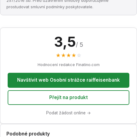
257/2016 Sb. Před uzavřením smlouvy doporučujeme
prostudovat smluvní podmínky poskytovatele.
3,5
/ 5
★
★
★
★
☆
Hodnocení redakce Finatino.com
Navštívit web Osobní strážce raiffeisenbank
Přejít na produkt
Podat žádost online →
Podobné produkty