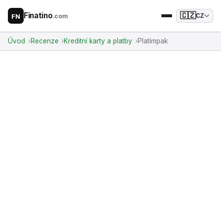
Finatino
🇨🇿
.com
CZ
FN
Úvod
Recenze
Kreditní karty a platby
Platímpak