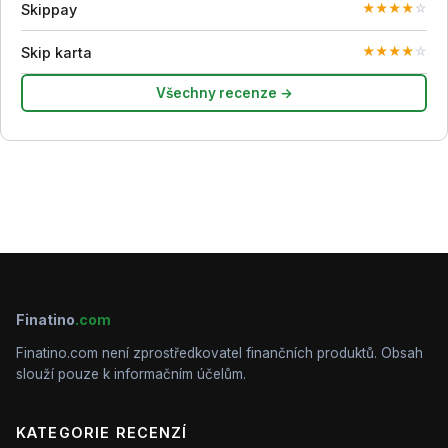
Skippay
★
★
★
★
☆
Skip karta
★
★
★
★
☆
Všechny recenze →
Finatino
.com
Finatino.com není zprostředkovatel finančních produktů. Obsah
slouží pouze k informačním účelům.
KATEGORIE RECENZÍ