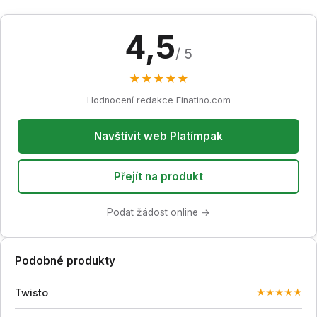
4,5
/ 5
★
★
★
★
★
Hodnocení redakce Finatino.com
Navštívit web Platímpak
Přejít na produkt
Podat žádost online →
Podobné produkty
Twisto
★
★
★
★
★