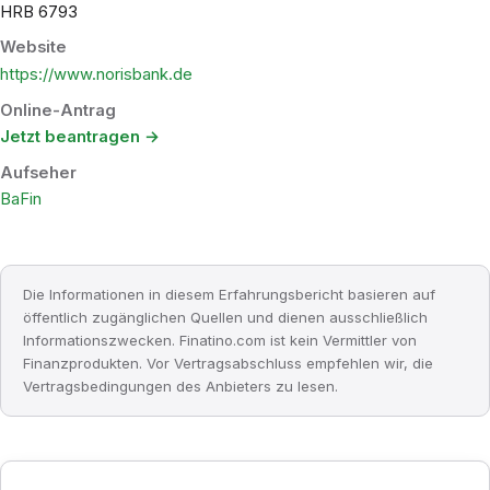
HRB 6793
Website
https://www.norisbank.de
Online-Antrag
Jetzt beantragen →
Aufseher
BaFin
Die Informationen in diesem Erfahrungsbericht basieren auf
öffentlich zugänglichen Quellen und dienen ausschließlich
Informationszwecken. Finatino.com ist kein Vermittler von
Finanzprodukten. Vor Vertragsabschluss empfehlen wir, die
Vertragsbedingungen des Anbieters zu lesen.