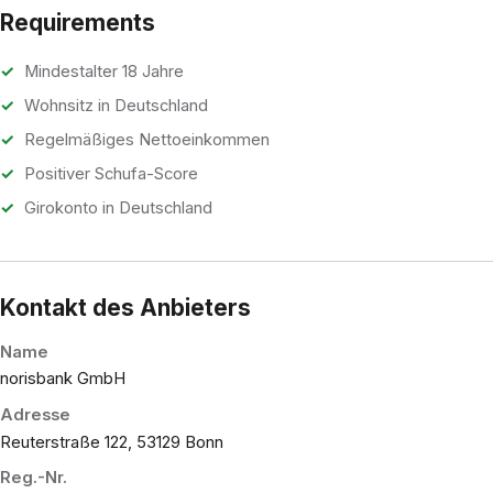
Requirements
Mindestalter 18 Jahre
Wohnsitz in Deutschland
Regelmäßiges Nettoeinkommen
Positiver Schufa-Score
Girokonto in Deutschland
Kontakt des Anbieters
Name
norisbank GmbH
Adresse
Reuterstraße 122, 53129 Bonn
Reg.-Nr.