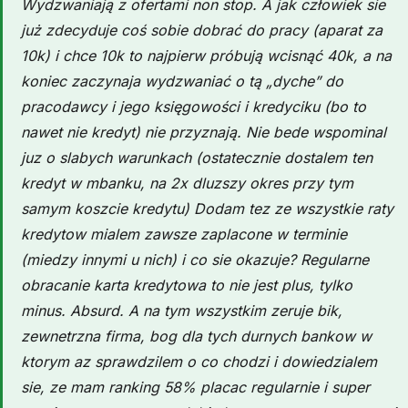
Wydzwaniają z ofertami non stop. A jak człowiek sie
już zdecyduje coś sobie dobrać do pracy (aparat za
10k) i chce 10k to najpierw próbują wcisnąć 40k, a na
koniec zaczynaja wydzwaniać o tą „dyche” do
pracodawcy i jego księgowości i kredyciku (bo to
nawet nie kredyt) nie przyznają. Nie bede wspominal
juz o slabych warunkach (ostatecznie dostalem ten
kredyt w mbanku, na 2x dluzszy okres przy tym
samym koszcie kredytu) Dodam tez ze wszystkie raty
kredytow mialem zawsze zaplacone w terminie
(miedzy innymi u nich) i co sie okazuje? Regularne
obracanie karta kredytowa to nie jest plus, tylko
minus. Absurd. A na tym wszystkim zeruje bik,
zewnetrzna firma, bog dla tych durnych bankow w
ktorym az sprawdzilem o co chodzi i dowiedzialem
sie, ze mam ranking 58% placac regularnie i super