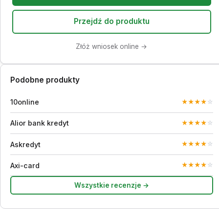
Przejdź do produktu
Złóż wniosek online →
Podobne produkty
10online
★
★
★
★
☆
Alior bank kredyt
★
★
★
★
☆
Askredyt
★
★
★
★
☆
Axi-card
★
★
★
★
☆
Wszystkie recenzje →