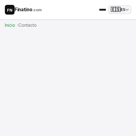
Finatino
🇪🇸
.com
ES
FN
Inicio
Contacto