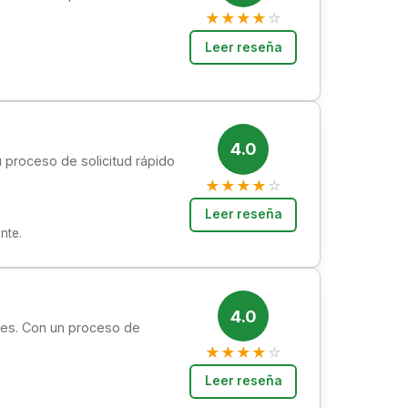
★
★
★
★
☆
Leer reseña
4.0
u proceso de solicitud rápido
★
★
★
★
☆
Leer reseña
nte.
4.0
ntes. Con un proceso de
★
★
★
★
☆
Leer reseña