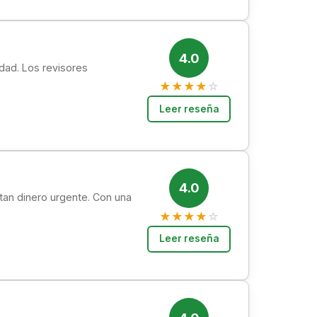
4.0
dad. Los revisores
★
★
★
★
☆
Leer reseña
4.0
tan dinero urgente. Con una
★
★
★
★
☆
Leer reseña