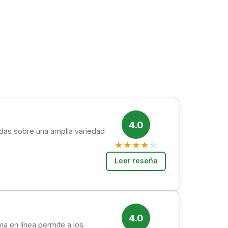
4.0
adas sobre una amplia variedad
★
★
★
★
☆
Leer reseña
4.0
a en línea permite a los