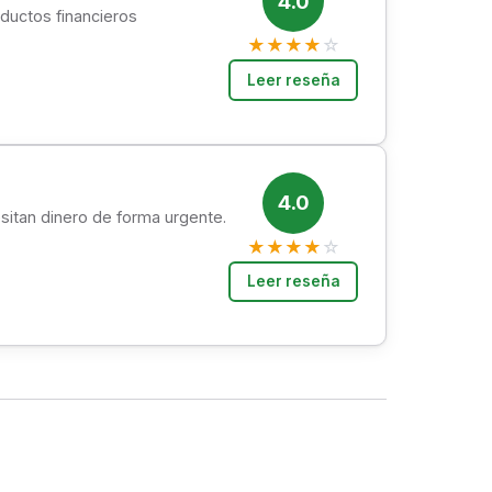
4.0
ductos financieros
★
★
★
★
☆
Leer reseña
4.0
esitan dinero de forma urgente.
★
★
★
★
☆
Leer reseña