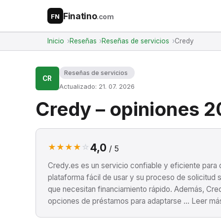
Finatino
.com
FN
Inicio
Reseñas
Reseñas de servicios
Credy
Reseñas de servicios
CR
Actualizado: 21. 07. 2026
Credy – opiniones 
4,0
★
★
★
★
☆
/ 5
Credy.es es un servicio confiable y eficiente para
plataforma fácil de usar y su proceso de solicitud 
que necesitan financiamiento rápido. Además, Cre
opciones de préstamos para adaptarse ... Leer má